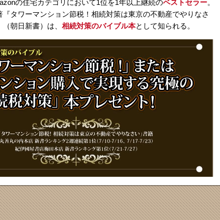
mazonの住宅カテゴリにおいて1位を1年以上継続の
ベストセラー
。
著『タワーマンション節税！相続対策は東京の不動産でやりなさ
』（朝日新書）は、
相続対策のバイブル本
として知られる。