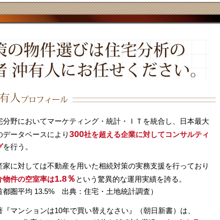
宅分野においてマーケティング・統計・ＩＴを統合し、日本最大
300
のデータベースにより
社を超える企業に対してコンサルティ
グ
を行う。
産家に対しては不動産を用いた相続対策の実務支援を行っており
1.8％
介物件の空室率は
という驚異的な運用実績を誇る。
首都圏平均 13.5% 出典：住宅・土地統計調査）
著『マンションは10年で買い替えなさい』（朝日新書）は、