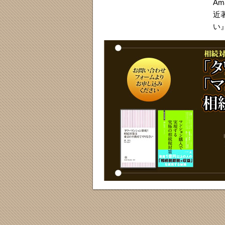
A
近
い