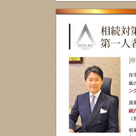
住
級
ン
資
紹
（
初