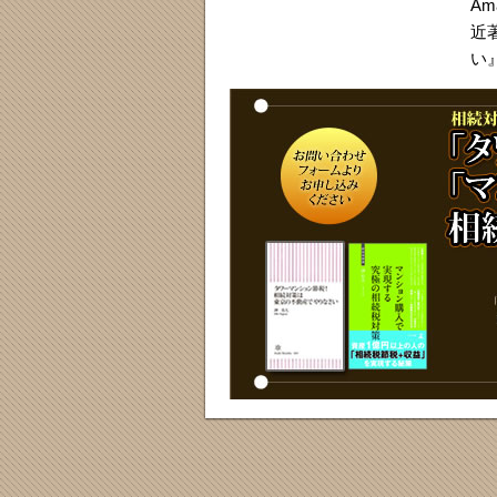
A
近
い