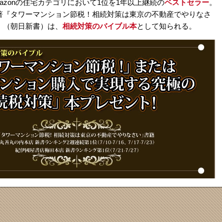
mazonの住宅カテゴリにおいて1位を1年以上継続の
ベストセラー
。
著『タワーマンション節税！相続対策は東京の不動産でやりなさ
』（朝日新書）は、
相続対策のバイブル本
として知られる。