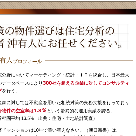
宅分野においてマーケティング・統計・ＩＴを統合し、日本最大
300
のデータベースにより
社を超える企業に対してコンサルティ
グ
を行う。
産家に対しては不動産を用いた相続対策の実務支援を行っており
1.8％
介物件の空室率は
という驚異的な運用実績を誇る。
首都圏平均 13.5% 出典：住宅・土地統計調査）
著『マンションは10年で買い替えなさい』（朝日新書）は、