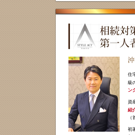
住
級
ン
資
紹
（
初